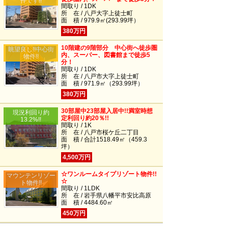
件です!!
間取り / 1DK
所 在 / 八戸大字上徒士町
面 積 / 979.9㎡(293.99坪）
380万円
10階建の9階部分 中心街へ徒歩圏
眺望良し!!中心街
内、スーパー、図書館まで徒歩5
物件!!
分！
間取り / 1DK
所 在 / 八戸市大字上徒士町
面 積 / 971.9㎡（293.99坪）
380万円
30部屋中23部屋入居中!!満室時想
現況利回り約
定利回り約20％!!
13.2%!!
間取り / 1K
所 在 / 八戸市桜ケ丘二丁目
面 積 / 合計1518.49㎡（459.3
坪）
4,500万円
☆ワンルームタイプリゾート物件!!
マウンテンリゾー
☆
ト物件!!
間取り / 1LDK
所 在 / 岩手県八幡平市安比高原
面 積 / 4484.60㎡
450万円