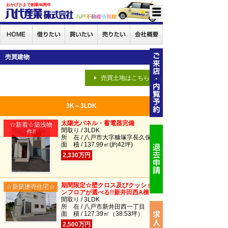
おかげさまで創業46周年
売買建物
売買土地はこちら
3K～3LDK
太陽光パネル・蓄電器完備
☆新着☆築浅物
間取り / 3LDK
件!!
所 在 / 八戸市大字糠塚字長久保
面 積 / 137.99㎡(約42坪)
2,330万円
期間限定☆壁クロス及びクッショ
☆新築建売住宅☆
ンフロアが選べる!!新井田西A棟
間取り / 3LDK
所 在 / 八戸市新井田西一丁目
面 積 / 127.39㎡（38.53坪）
2,500万円