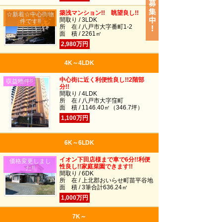
築浅マンション!! 眺望良し!!
☆新着☆中心街物
間取り / 3LDK
件です!!
所 在 / 八戸市大字番町1-2
面 積 / 2261㎡
2,980万円
4K～4LDK
中心街に近く利便性良し!!2階部
収益物件!!
分!!
間取り / 4LDK
所 在 / 八戸市大字窪町
面 積 / 1146.40㎡（346.7坪）
1,100万円
6K～6LDK
イオン下田店様まで車で6分!!利便
価格変更しまし
性良し!!家庭菜園できます!!
た!!
間取り / 6DK
所 在 / 上北郡おいらせ町苗平谷地
面 積 / 3筆合計636.24㎡
1,000万円
7K～