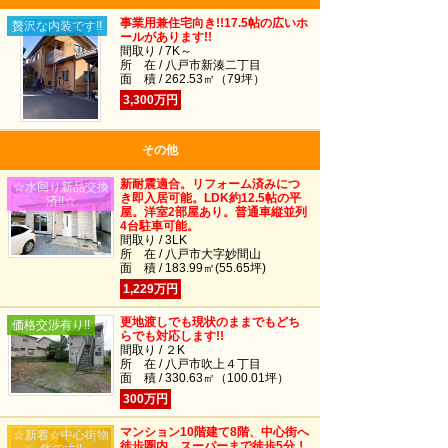
事業用兼住宅向き!!17.5帖の広いホ
贅沢な内装です!!
ールがあります!!
間取り / 7K～
所 在 / 八戸市新湊二丁目
面 積 / 262.53㎡（79坪）
3,300万円
その他
新耐震適合。リフォーム済みにつ
☆水回り新品交換
き即入居可能。LDK約12.5帖の平
済!!☆
屋。洋室2部屋あり。普通車縦並列
4台駐車可能。
間取り / 3LK
所 在 / 八戸市大字妙間山
面 積 / 183.99㎡(55.65坪)
1,229万円
更地渡しでも現状のままでもどち
価格交渉有り!!
らでも対応します!!
間取り / ２K
所 在 / 八戸市吹上４丁目
面 積 / 330.63㎡（100.01坪）
300万円
マンション10階建て8階、中心街へ
☆新着☆中心街物
徒歩圏内、スーパーまで徒歩5分！