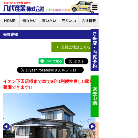
おかげさまで創業46周年
売買建物
売買土地はこちら
イオン下田店様まで車で6分!!利便性良し!!家庭
菜園できます!!