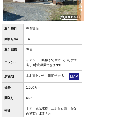
取引種目
売買建物
問合せNo
14
取引態様
専属
イオン下田店様まで車で6分!!利便性
コメント
良し!!家庭菜園できます!!
上北郡おいらせ町苗平谷地
MAP
所在地
価格
1,000万円
間取り
6DK
十和田観光電鉄 三沢百石線『百石
交通
高校前』徒歩７分