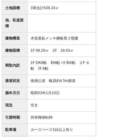
土地面積
3筆合計636.24㎡
他、私道面
積
建物構造
木造亜鉛メッキ鋼板葺２階建
建物面積
1F 98.29㎡ 2F 28.93㎡
1F DK8帖 和8帖 ×3 和6帖 ２F ６
間取内訳
帖 洋 6帖
接道状況
南側公道 幅員約4.5m接道
築年月日
昭和53年1月10日
現況
空き
引渡時期
所有権移転時
駐車場
カースペース3台以上有り