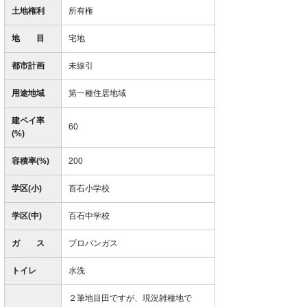
土地権利
所有権
地 目
宅地
都市計画
未線引
用途地域
第一種住居地域
建ペイ率
60
(%)
容積率(%)
200
学区(小)
百石小学校
学区(中)
百石中学校
ガ ス
プロパンガス
トイレ
水洗
２筆地目田ですが、現況雑種地で