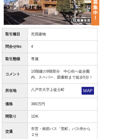
取引種目
売買建物
問合せNo
4
取引態様
専属
10階建の9階部分 中心街へ徒歩圏
コメント
内、スーパー、図書館まで徒歩5分！
八戸市大字上徒士町
MAP
所在地
価格
380万円
間取り
1DK
市営・南部バス「荒町」バス停から
交通
２分