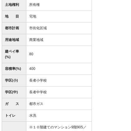
土地権利
所有権
地 目
宅地
都市計画
市街化区域
用途地域
商業地域
建ペイ率
80
(%)
容積率(%)
400
学区(小)
長者小学校
学区(中)
長者中学校
ガ ス
都市ガス
トイレ
水洗
※１０階建てのマンション9階905／