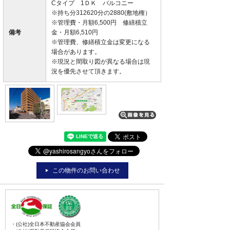
Cタイプ 1ＤＫ バルコニー
※持ち分312620分の2880(敷地権）
※管理費・月額6,500円 修繕積立
備考
金・月額6,510円
※管理費、修繕積立金は変更になる
場合があります。
※現況と間取り図が異なる場合は現
況を優先させて頂きます。
この物件のお問い合わせ
・(公社)全日本不動産協会会員