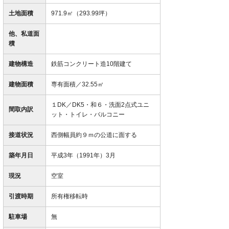
土地面積
971.9㎡（293.99坪）
他、私道面
積
建物構造
鉄筋コンクリート造10階建て
建物面積
専有面積／32.55㎡
１DK／DK5・和６・洗面2点式ユニ
間取内訳
ット・トイレ・バルコニー
接道状況
西側幅員約９ｍの公道に面する
築年月日
平成3年（1991年）3月
現況
空室
引渡時期
所有権移転時
駐車場
無