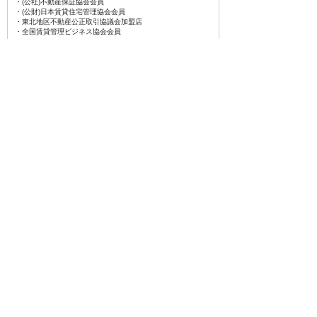
・(公社)不動産保証協会会員
・(公財)日本賃貸住宅管理協会会員
・東北地区不動産公正取引協議会加盟店
・全国賃貸管理ビジネス協会会員
〒031-0075
青森県八戸市内丸一丁目6番4号
(JR本八戸駅構内)
八代産業駐車場には、
旧道・新道・45号方面からも入れます