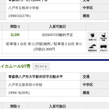
八戸市立根岸小学校
中学区
1998/10(27年)
構造
間取り
入居可能日
1LDK
2026/07/29解約予定
駐車場１台目 有り(月額)無料／駐車場２台目 有り
(月額)3,300円
★ハイカムールST秀
アパート
青森県八戸市大字新井田字石動木平
交通
八戸市立新井田小学校
中学区
1999/ 9(26年)
構造
間取り
入居可能日