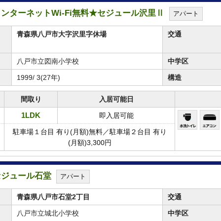
★インターネットWi-Fi無料★セジュール沢里Ⅱ
アパート
青森県八戸市大字沢里字休場
交通
八戸市立図南小学校
中学区
1999/ 3(27年)
構造
間取り
入居可能日
1LDK
即入居可能
駐車場１台目 有り(月額)無料／駐車場２台目 有り
(月額)3,300円
★セジュール石堂
アパート
青森県八戸市石堂2丁目
交通
八戸市立城北小学校
中学区