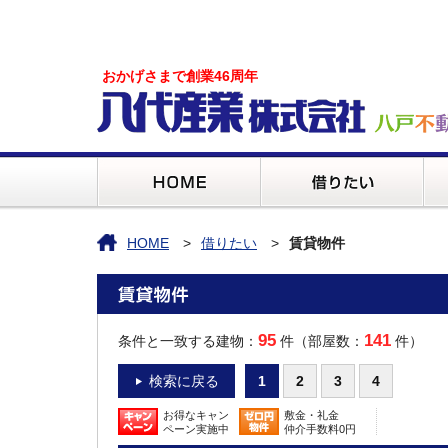
おかげさまで創業46周年
HOME
借りたい
賃貸物件
95
141
条件と一致する建物：
件（部屋数：
件）
検索に戻る
1
2
3
4
お得なキャン
敷金・礼金
ペーン実施中
仲介手数料0円