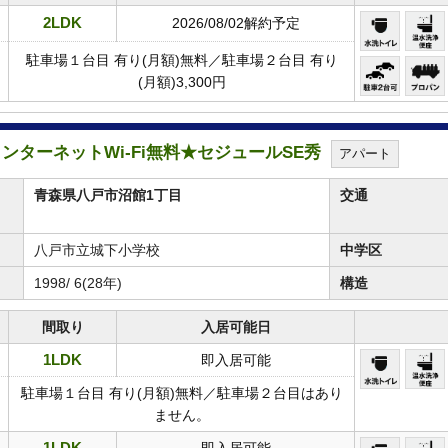
2LDK
2026/08/02解約予定
駐車場１台目 有り(月額)無料／駐車場２台目 有り
(月額)3,300円
★インターネットWi-Fi無料★セジュールSE秀
アパート
青森県八戸市沼館1丁目
交通
八戸市立城下小学校
中学区
1998/ 6(28年)
構造
間取り
入居可能日
1LDK
即入居可能
駐車場１台目 有り(月額)無料／駐車場２台目はあり
ません。
1LDK