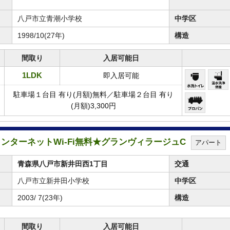
八戸市立青潮小学校
中学区
1998/10(27年)
構造
間取り
入居可能日
1LDK
即入居可能
駐車場１台目 有り(月額)無料／駐車場２台目 有り
(月額)3,300円
★インターネットWi-Fi無料★グランヴィラージュC
アパート
青森県八戸市新井田西1丁目
交通
八戸市立新井田小学校
中学区
2003/ 7(23年)
構造
間取り
入居可能日