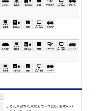
ト
ＪＲ八戸線本八戸駅までバス20分 四本松バ