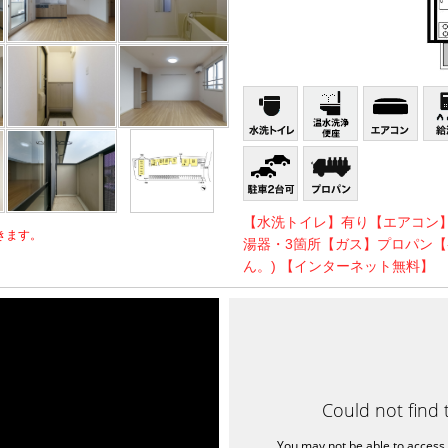
【水洗トイレ】有り【エアコン
きます。
湯器・3箇所【ガス】プロパン【
ん。) 【インターネット無料】