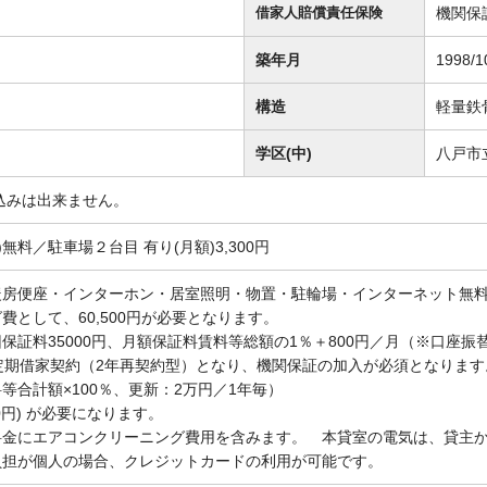
機関保
借家人賠償責任保険
築年月
1998/1
構造
軽量鉄
学区(中)
八戸市
込みは出来ません。
無料／駐車場２台目 有り(月額)3,300円
便座・インターホン・居室照明・物置・駐輪場・インターネット無料（D.U-
費として、60,500円が必要となります。
保証料35000円、月額保証料賃料等総額の1％＋800円／月（※口座振
定期借家契約（2年再契約型）となり、機関保証の加入が必須となります
等合計額×100％、更新：2万円／1年毎）
50円) が必要になります。
料金にエアコンクリーニング費用を含みます。 本貸室の電気は、貸主
負担が個人の場合、クレジットカードの利用が可能です。