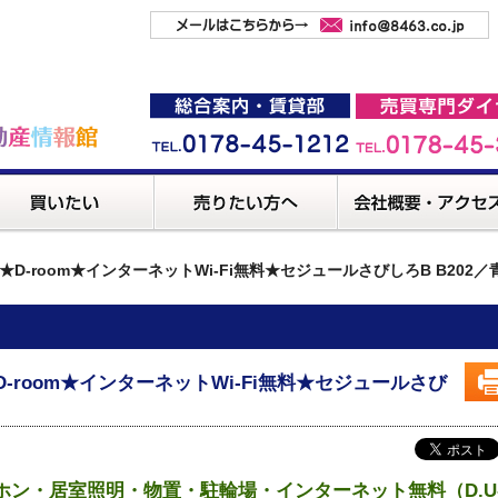
★D-room★インターネットWi-Fi無料★セジュールさびしろB B20
D-room★インターネットWi-Fi無料★セジュールさび
・居室照明・物置・駐輪場・インターネット無料（D.U-NET