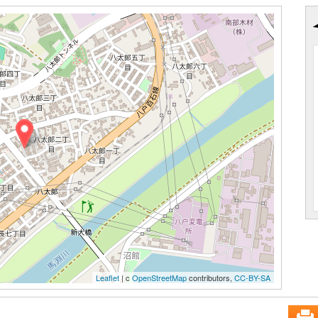
Leaflet
| c
OpenStreetMap
contributors,
CC-BY-SA