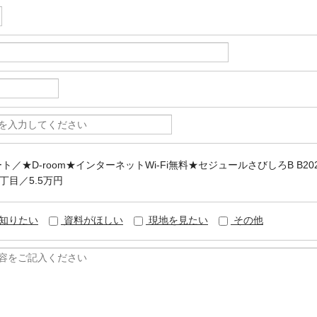
ート／★D-room★インターネットWi-Fi無料★セジュールさびしろB B2
丁目／5.5万円
知りたい
資料がほしい
現地を見たい
その他