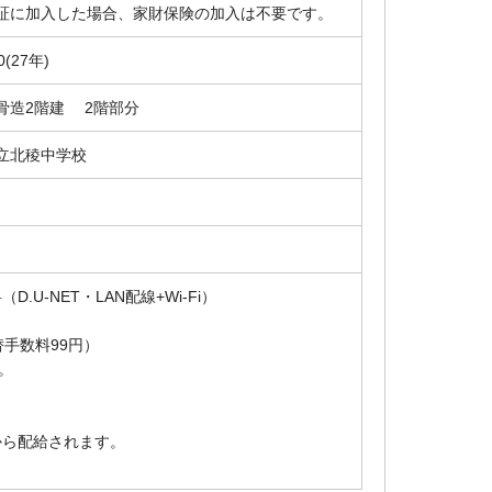
証に加入した場合、家財保険の加入は不要です。
0(27年)
骨造2階建 2階部分
立北稜中学校
NET・LAN配線+Wi-Fi）
替手数料99円）
。
から配給されます。