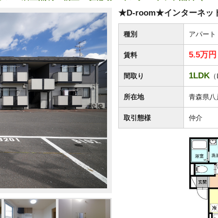
★D-room★インターネット
種別
アパート
5.5万
賃料
1LDK
間取り
（
所在地
青森県八
取引態様
仲介