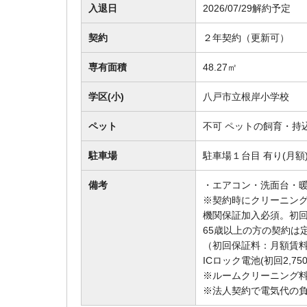
入退日
2026/07/29解約予定
契約
２年契約（更新可）
専有面積
48.27㎡
学区(小)
八戸市立根岸小学校
ペット
不可 ペットの飼育・持
駐車場
駐車場１台目 有り(月額)
備考
・エアコン・洗面台・暖房
※契約時にクリーニング
機関保証加入必須。初回
65歳以上の方の契約は
（初回保証料：月額賃料
ICロック電池(初回2,7
※ルームクリーニング
※法人契約で電気代の