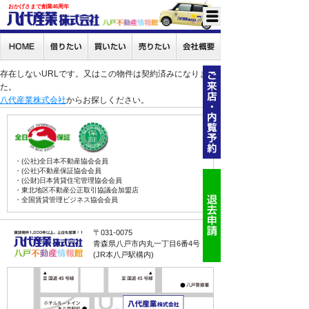
おかげさまで創業46周年
存在しないURLです。又はこの物件は契約済みになりまし
た。
八代産業株式会社
からお探しください。
・(公社)全日本不動産協会会員
・(公社)不動産保証協会会員
・(公財)日本賃貸住宅管理協会会員
・東北地区不動産公正取引協議会加盟店
・全国賃貸管理ビジネス協会会員
〒031-0075
青森県八戸市内丸一丁目6番4号
(JR本八戸駅構内)