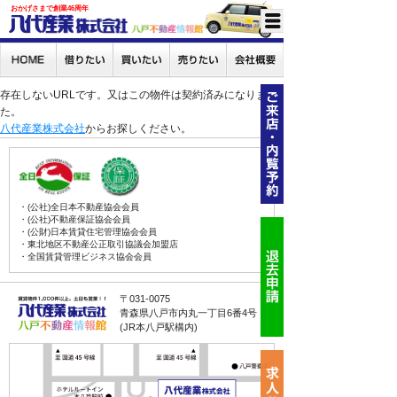
おかげさまで創業46周年
存在しないURLです。又はこの物件は契約済みになりまし
た。
八代産業株式会社
からお探しください。
・(公社)全日本不動産協会会員
・(公社)不動産保証協会会員
・(公財)日本賃貸住宅管理協会会員
・東北地区不動産公正取引協議会加盟店
・全国賃貸管理ビジネス協会会員
〒031-0075
青森県八戸市内丸一丁目6番4号
(JR本八戸駅構内)