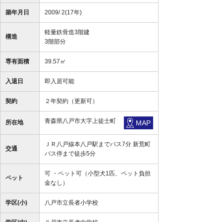
築年月日
2009/ 2(17年)
軽量鉄骨造3階建
構造
3階部分
専有面積
39.57㎡
入退日
即入居可能
契約
２年契約（更新可）
青森県八戸市大字上徒士町
所在地
MAP
ＪＲ八戸線本八戸駅までバス7分 新荒町
交通
バス停まで徒歩5分
可 ・ペット可（小型犬1匹、ペット負担
ペット
金なし）
学区(小)
八戸市立長者小学校