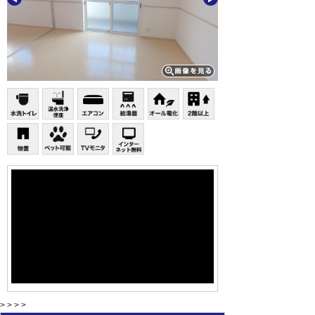
> > > >