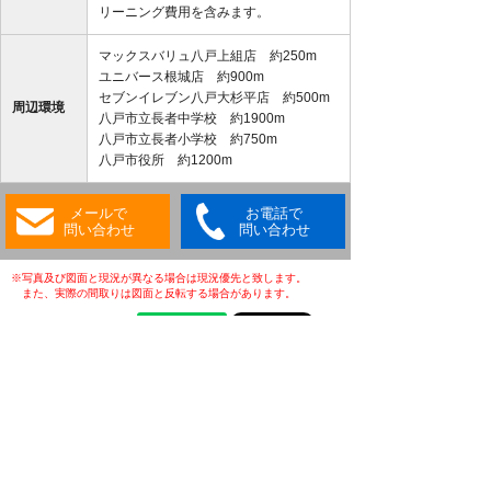
リーニング費用を含みます。
マックスバリュ八戸上組店 約250m
ユニバース根城店 約900m
セブンイレブン八戸大杉平店 約500m
周辺環境
八戸市立長者中学校 約1900m
八戸市立長者小学校 約750m
八戸市役所 約1200m
メールで
お電話で
問い合わせ
問い合わせ
※写真及び図面と現況が異なる場合は現況優先と致します。
また、実際の間取りは図面と反転する場合があります。
・(公社)全日本不動産協会会員
・(公社)不動産保証協会会員