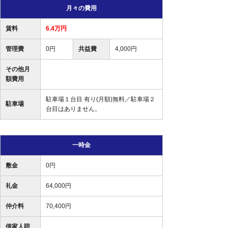
月々の費用
賃料
6.4万円
管理費
0円
共益費
4,000円
その他月
額費用
駐車場１台目 有り(月額)無料／駐車場２
駐車場
台目はありません。
一時金
敷金
0円
礼金
64,000円
仲介料
70,400円
借家人賠