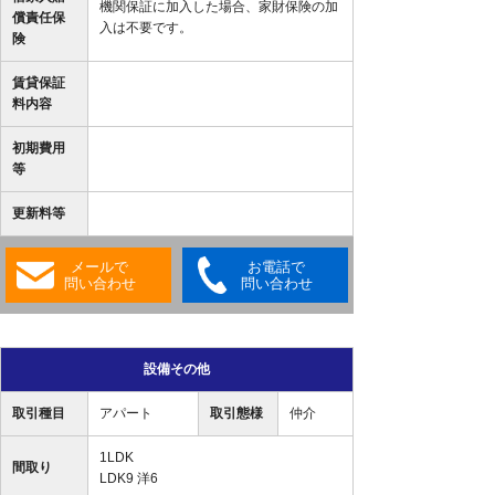
機関保証に加入した場合、家財保険の加
償責任保
入は不要です。
険
賃貸保証
料内容
初期費用
等
更新料等
メールで
お電話で
問い合わせ
問い合わせ
設備その他
取引種目
アパート
取引態様
仲介
1LDK
間取り
LDK9 洋6