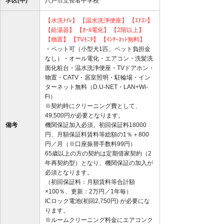
学区(中)
八戸市立長者中学校
【水洗ﾄｲﾚ】
【温水洗浄便座】
【ｴｱｺﾝ】
【給湯器】
【ｵｰﾙ電化】
【2階以上】
【物置】
【TVﾓﾆﾀ】
【ｲﾝﾀｰﾈｯﾄ無料】
・ペット可（小型犬1匹、ペット負担金
なし）・オール電化・エアコン・洗髪洗
面化粧台・温水洗浄便座・TVドアホン・
物置・CATV・居室照明・駐輪場・イン
ターネット無料（D.U-NET・LAN+Wi-
Fi）
※契約時にクリーニング費として、
49,500円が必要となります。
備考
機関保証加入必須。初回保証料18000
円、月額保証料賃料等総額の1％＋800
円／月（※口座振替手数料99円）
65歳以上の方の契約は定期借家契約（2
年再契約型）となり、機関保証の加入が
必須となります。
（初回保証料：月額賃料等合計額
×100％、更新：2万円／1年毎）
ICロック電池(初回2,750円) が必要にな
ります。
※ルームクリーニング料金にエアコンク