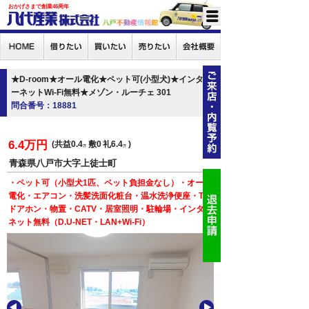
おかげさまで創業46周年
★D-room★オール電化★ペット可(小型犬)★インタ
ーネットWi-Fi無料★メゾン・ルーチェ 301
問合番号：18881
6.4万円
共益0.4
敷0
礼6.4
万
万
青森県八戸市大字上徒士町
・ペット可（小型犬1匹、ペット負担金なし）・オール
電化・エアコン・洗髪洗面化粧台・温水洗浄便座・TV
ドアホン・物置・CATV・居室照明・駐輪場・インター
ネット無料（D.U-NET・LAN+Wi-Fi）