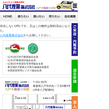
おかげさまで創業46周年
存在しないURLです。又はこの物件は契約済みになりまし
た。
八代産業株式会社
からお探しください。
・(公社)全日本不動産協会会員
・(公社)不動産保証協会会員
・(公財)日本賃貸住宅管理協会会員
・東北地区不動産公正取引協議会加盟店
・全国賃貸管理ビジネス協会会員
〒031-0075
青森県八戸市内丸一丁目6番4号
(JR本八戸駅構内)