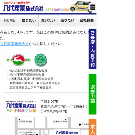
おかげさまで創業46周年
存在しないURLです。又はこの物件は契約済みになりまし
た。
八代産業株式会社
からお探しください。
・(公社)全日本不動産協会会員
・(公社)不動産保証協会会員
・(公財)日本賃貸住宅管理協会会員
・東北地区不動産公正取引協議会加盟店
・全国賃貸管理ビジネス協会会員
〒031-0075
青森県八戸市内丸一丁目6番4号
(JR本八戸駅構内)