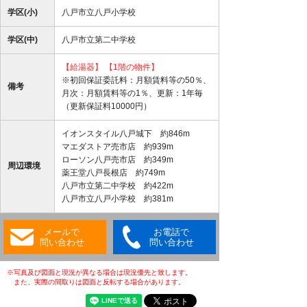
学区(小)
八戸市立八戸小学校
学区(中)
八戸市立第二中学校
【給湯器】
【1階の物件】
※初回保証委託料：月額賃料等の50％、
備考
月次：月額賃料等の1％、更新：1年毎
（更新保証料10000円）
イオンスタイル八戸城下 約846m
マエダストア売市店 約939m
ローソン八戸売市店 約349m
周辺環境
薬王堂八戸長根店 約749m
八戸市立第二中学校 約422m
八戸市立八戸小学校 約381m
メールで
お電話で
問い合わせ
問い合わせ
※写真及び図面と現況が異なる場合は現況優先と致します。
また、実際の間取りは図面と反転する場合があります。