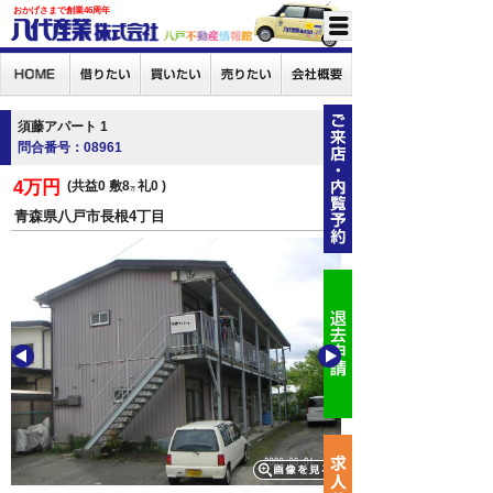
おかげさまで創業46周年
須藤アパート 1
問合番号：08961
4万円
共益0
敷8
礼0
万
青森県八戸市長根4丁目