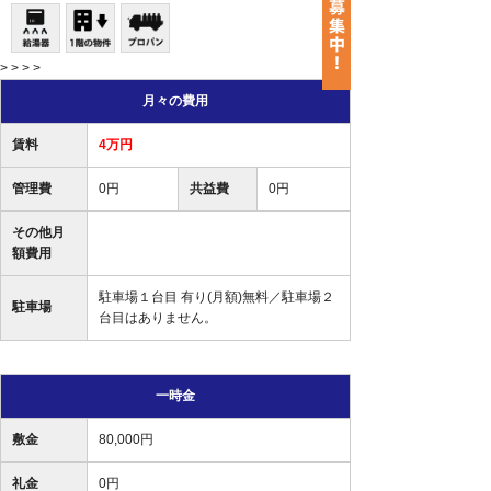
> > > >
月々の費用
賃料
4万円
管理費
0円
共益費
0円
その他月
額費用
駐車場１台目 有り(月額)無料／駐車場２
駐車場
台目はありません。
一時金
敷金
80,000円
礼金
0円