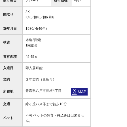
取引種目
アパート
取引態様
仲介
3K
間取り
K4.5 和4.5 和6 和6
築年月日
1980/ 4(46年)
木造2階建
構造
1階部分
専有面積
45.45㎡
入退日
即入居可能
契約
２年契約（更新可）
青森県八戸市長根4丁目
所在地
MAP
交通
緑ヶ丘バス停まで徒歩10分
不可 ペットの飼育・持込みは出来ませ
ペット
ん。