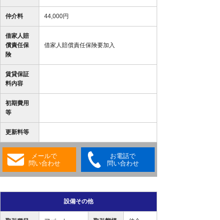
仲介料
44,000円
借家人賠
償責任保
借家人賠償責任保険要加入
険
賃貸保証
料内容
初期費用
等
更新料等
メールで
お電話で
問い合わせ
問い合わせ
設備その他