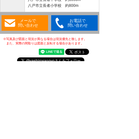
八戸市立長者小学校 約800m
メールで
お電話で
問い合わせ
問い合わせ
※写真及び図面と現況が異なる場合は現況優先と致します。
また、実際の間取りは図面と反転する場合があります。
・(公社)全日本不動産協会会員
・(公社)不動産保証協会会員
・(公財)日本賃貸住宅管理協会会員
・東北地区不動産公正取引協議会加盟店
・全国賃貸管理ビジネス協会会員
〒031-0075
青森県八戸市内丸一丁目6番4号
(JR本八戸駅構内)