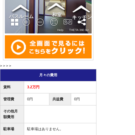
> > > >
月々の費用
賃料
3.2万円
管理費
0円
共益費
0円
その他月
額費用
駐車場
駐車場はありません。