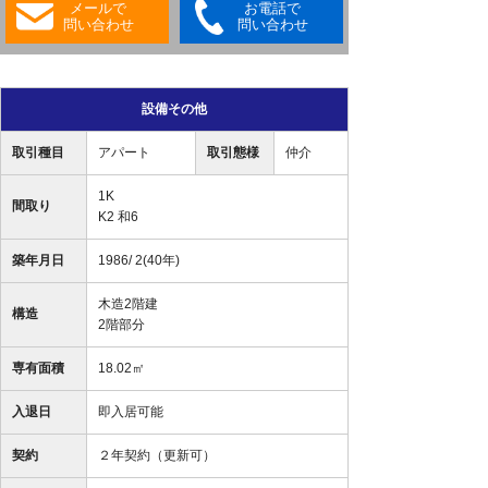
メールで
お電話で
問い合わせ
問い合わせ
設備その他
取引種目
アパート
取引態様
仲介
1K
間取り
K2 和6
築年月日
1986/ 2(40年)
木造2階建
構造
2階部分
専有面積
18.02㎡
入退日
即入居可能
契約
２年契約（更新可）