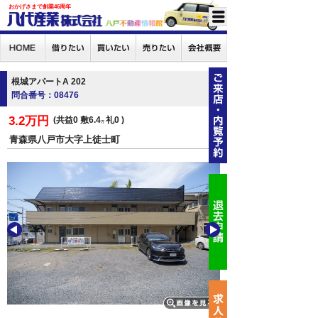
おかげさまで創業46周年
根城アパートA 202
問合番号：08476
3.2万円
共益0
敷6.4
礼0
万
青森県八戸市大字上徒士町