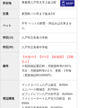
青森県八戸市大字上徒士町
所在地
MAP
交通
新荒町バス停まで徒歩2分
不可 ペットの飼育・持込みは出来ませ
ペット
ん。
学区(小)
八戸市立長者小学校
学区(中)
八戸市立長者中学校
【水洗ﾄｲﾚ】
【ｴｱｺﾝ】
【給湯器】
【2階
以上】
備考
※初回保証委託料：月額賃料等の50％、
月次：月額賃料等の1％、更新：1年毎
（更新保証料10000円）
マックスバリュ八戸上組店 約50m
ユニバース根城店 約750m
セブンイレブン八戸大杉平店 約450m
周辺環境
ファミリーマート八戸廿六日町店 約
650m
八戸市立長者中学校 約1850m