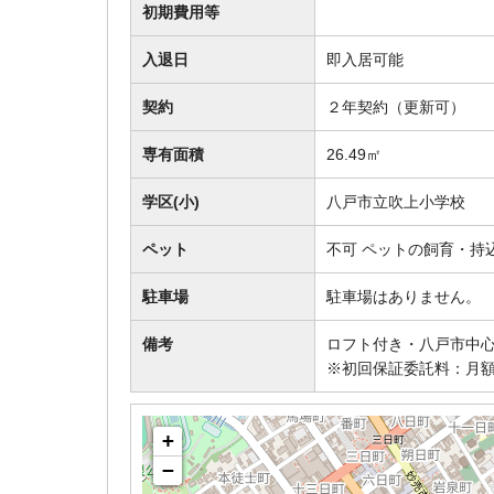
初期費用等
入退日
即入居可能
契約
２年契約（更新可）
専有面積
26.49㎡
学区(小)
八戸市立吹上小学校
ペット
不可 ペットの飼育・持
駐車場
駐車場はありません。
備考
ロフト付き・八戸市中心
※初回保証委託料：月額
+
−