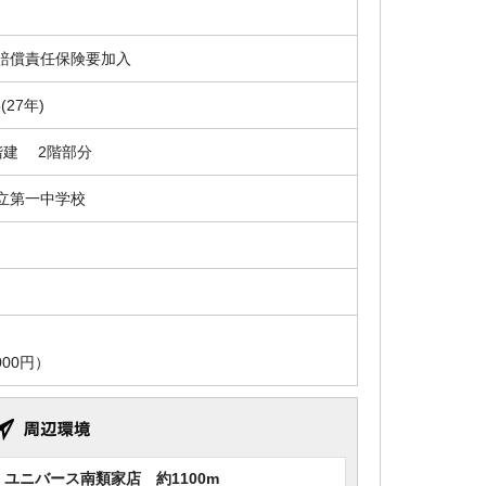
賠償責任保険要加入
3(27年)
階建 2階部分
立第一中学校
00円）
ユニバース南類家店 約1100m