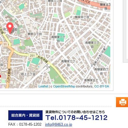
Leaflet
| c
OpenStreetMap
contributors,
CC-BY-SA
FAX：0178-45-1202
info@8463.co.jp