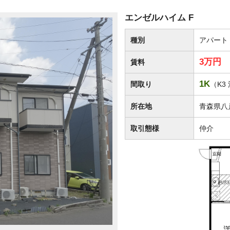
エンゼルハイム F
種別
アパート
3万円
賃料
1K
間取り
（K3
所在地
青森県八
取引態様
仲介