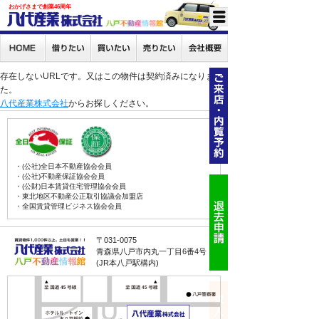
おかげさまで創業46周年
存在しないURLです。又はこの物件は契約済みになりまし
た。
八代産業株式会社
からお探しください。
・(公社)全日本不動産協会会員
・(公社)不動産保証協会会員
・(公財)日本賃貸住宅管理協会会員
・東北地区不動産公正取引協議会加盟店
・全国賃貸管理ビジネス協会会員
〒031-0075
青森県八戸市内丸一丁目6番4号
(JR本八戸駅構内)