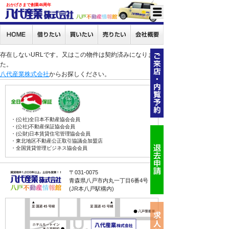
おかげさまで創業46周年
存在しないURLです。又はこの物件は契約済みになりまし
た。
八代産業株式会社
からお探しください。
・(公社)全日本不動産協会会員
・(公社)不動産保証協会会員
・(公財)日本賃貸住宅管理協会会員
・東北地区不動産公正取引協議会加盟店
・全国賃貸管理ビジネス協会会員
〒031-0075
青森県八戸市内丸一丁目6番4号
(JR本八戸駅構内)