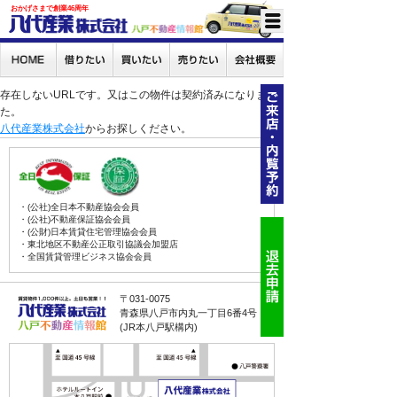
おかげさまで創業46周年
存在しないURLです。又はこの物件は契約済みになりまし
た。
八代産業株式会社
からお探しください。
・(公社)全日本不動産協会会員
・(公社)不動産保証協会会員
・(公財)日本賃貸住宅管理協会会員
・東北地区不動産公正取引協議会加盟店
・全国賃貸管理ビジネス協会会員
〒031-0075
青森県八戸市内丸一丁目6番4号
(JR本八戸駅構内)