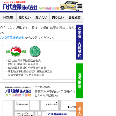
おかげさまで創業46周年
存在しないURLです。又はこの物件は契約済みになりまし
た。
八代産業株式会社
からお探しください。
・(公社)全日本不動産協会会員
・(公社)不動産保証協会会員
・(公財)日本賃貸住宅管理協会会員
・東北地区不動産公正取引協議会加盟店
・全国賃貸管理ビジネス協会会員
〒031-0075
青森県八戸市内丸一丁目6番4号
(JR本八戸駅構内)