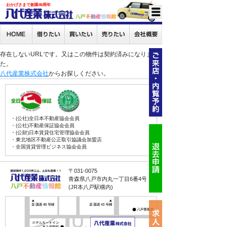
おかげさまで創業46周年
存在しないURLです。又はこの物件は契約済みになりまし
た。
八代産業株式会社
からお探しください。
・(公社)全日本不動産協会会員
・(公社)不動産保証協会会員
・(公財)日本賃貸住宅管理協会会員
・東北地区不動産公正取引協議会加盟店
・全国賃貸管理ビジネス協会会員
〒031-0075
青森県八戸市内丸一丁目6番4号
(JR本八戸駅構内)