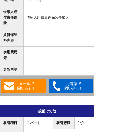
仲介料
55,000円
借家人賠
償責任保
借家人賠償責任保険要加入
険
賃貸保証
料内容
初期費用
等
更新料等
メールで
お電話で
問い合わせ
問い合わせ
設備その他
取引種目
アパート
取引態様
仲介