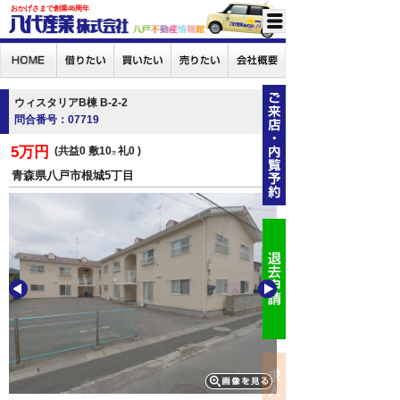
おかげさまで創業46周年
ウィスタリアB棟 B-2-2
問合番号：07719
5万円
共益0
敷10
礼0
万
青森県八戸市根城5丁目