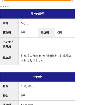
> > > >
月々の費用
賃料
5万円
管理費
0円
共益費
0円
その他月
額費用
駐車場１台目 有り(月額)無料／駐車場２
駐車場
台目はありません。
一時金
敷金
100,000円
礼金
0円