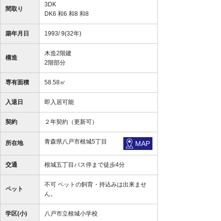
3DK
間取り
DK6 和6 和8 和8
築年月日
1993/ 9(32年)
木造2階建
構造
2階部分
専有面積
58.58㎡
入退日
即入居可能
契約
２年契約（更新可）
青森県八戸市根城5丁目
所在地
MAP
交通
根城五丁目バス停まで徒歩4分
不可 ペットの飼育・持込みは出来ませ
ペット
ん。
学区(小)
八戸市立根城小学校