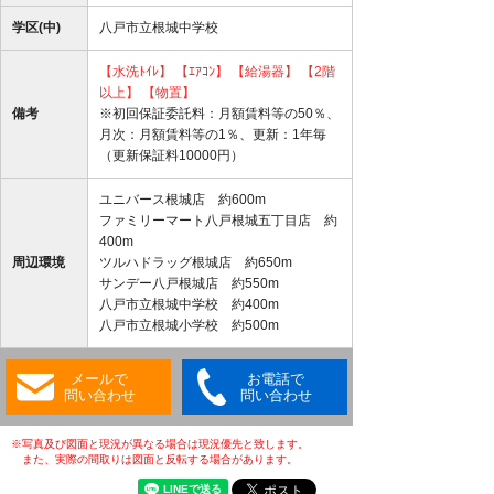
学区(中)
八戸市立根城中学校
【水洗ﾄｲﾚ】
【ｴｱｺﾝ】
【給湯器】
【2階
以上】
【物置】
備考
※初回保証委託料：月額賃料等の50％、
月次：月額賃料等の1％、更新：1年毎
（更新保証料10000円）
ユニバース根城店 約600m
ファミリーマート八戸根城五丁目店 約
400m
周辺環境
ツルハドラッグ根城店 約650m
サンデー八戸根城店 約550m
八戸市立根城中学校 約400m
八戸市立根城小学校 約500m
メールで
お電話で
問い合わせ
問い合わせ
※写真及び図面と現況が異なる場合は現況優先と致します。
また、実際の間取りは図面と反転する場合があります。