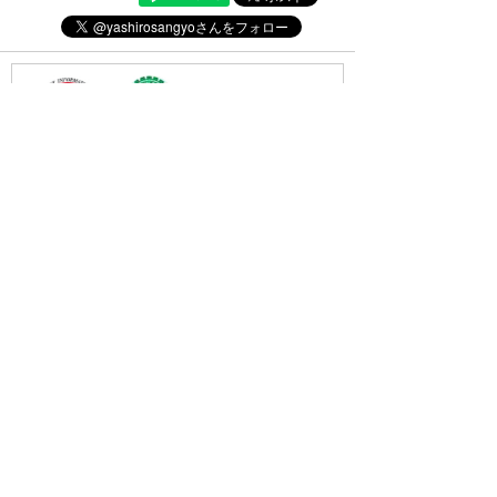
・(公社)全日本不動産協会会員
・(公社)不動産保証協会会員
・(公財)日本賃貸住宅管理協会会員
・東北地区不動産公正取引協議会加盟店
・全国賃貸管理ビジネス協会会員
〒031-0075
青森県八戸市内丸一丁目6番4号
(JR本八戸駅構内)